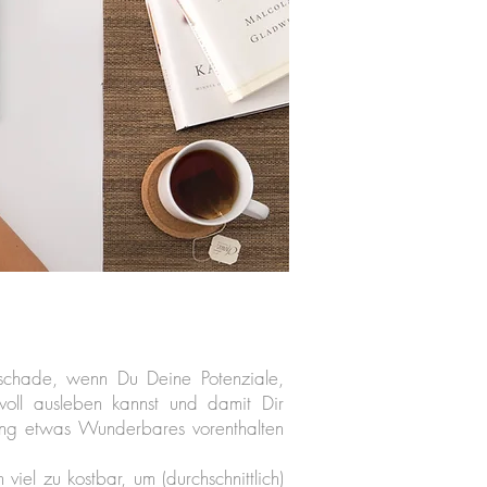
schade, wenn Du Deine Potenziale,
voll ausleben kannst und damit Dir
ng etwas Wunderbares vorenthalten
iel zu kostbar, um (durchschnittlich)