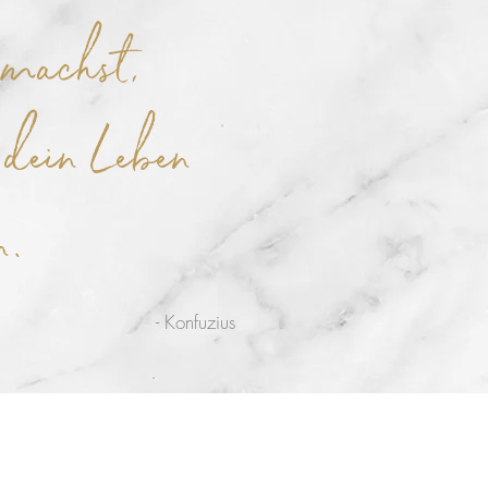
machst,
dein Leben
n.
- Konfuzius