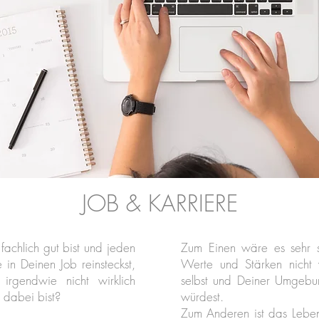
JOB & KARRIERE
achlich gut bist und jeden
Zum Einen wäre es sehr 
 in Deinen Job reinsteckst,
Werte und Stärken nicht 
irgendwie nicht wirklich
selbst und Deiner Umgebu
 dabei bist?
würdest.
Zum Anderen ist das Leben v