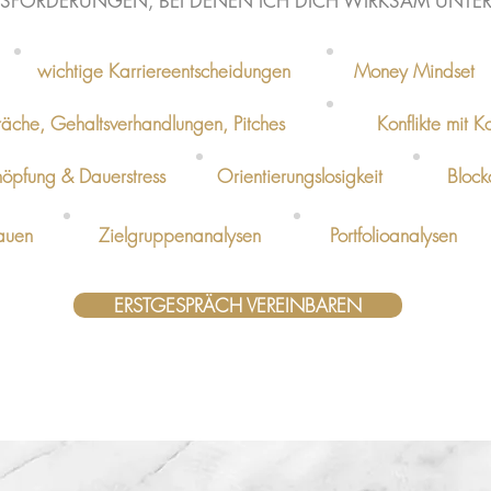
SFORDERUNGEN, BEI DENEN ICH DICH WIRKSAM UNTE
wichtige Karriereentscheidungen
Money Mindset
äche, Gehaltsverhandlungen, Pitches
Konflikte mit 
höpfung & Dauerstress
Orientierungslosigkeit
Bloc
bauen
Zielgruppenanalysen
Portfolioanalysen
ERSTGESPRÄCH VEREINBAREN