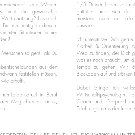
erunsichernd sein: Warum
1/3 Deiner Lebenszeit mit
es nicht die gewünschte
guttut - zumal sich der 
e Wertschätzung? Lasse ich
meistens auch auf alle
Bin ich richtig in diesem
auswirkt.
timmten Situationen immer
aden?
Ich unterstütze Dich gern
Klarheit & Orientierung z
 Menschen so geht, als Du
Weg zu finden, der Dich gl
was es noch braucht, um d
Jobentscheidungen aus den
Tempo zu gehen: Wir lös
ndwann feststellen müssen,
Blockaden auf und stärken 
 wie erhofft.
Dabei bringe ich wirksa
inen Leidensdruck im Beruf
Wirtschaftspsychologin, a
ach Möglichkeiten suchst,
Coach und Gesprächsther
en.
Erfahrungen aus der freien 