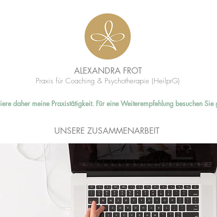
ALEXANDRA FROT
Praxis für
Coaching &
Psychotherapie (HeilprG
)
ausiere daher meine Praxistätigkeit. Für eine Weiterempfehlung besuchen Si
UNSERE ZUSAMMENARBEIT