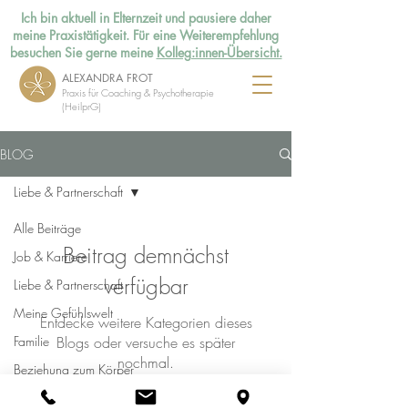
Ich bin aktuell in Elternzeit und pausiere daher
meine Praxistätigkeit. Für eine Weiterempfehlung
besuchen Sie gerne meine
Kolleg:innen-Übersicht.
ALEXANDRA FROT
Praxis für
Coaching &
Psychotherapie
(HeilprG
)
BLOG
Liebe & Partnerschaft
Alle Beiträge
Beitrag demnächst
Job & Karriere
verfügbar
Liebe & Partnerschaft
Meine Gefühlswelt
Entdecke weitere Kategorien dieses
Familie
Blogs oder versuche es später
nochmal.
Beziehung zum Körper
Freebie